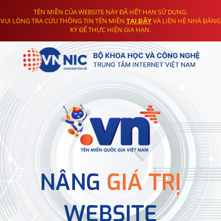
TÊN MIỀN CỦA WEBSITE NÀY ĐÃ HẾT HẠN SỬ DỤNG.
VUI LÒNG TRA CỨU THÔNG TIN TÊN MIỀN
TẠI ĐÂY
VÀ LIÊN HỆ NHÀ ĐĂNG
KÝ ĐỂ THỰC HIỆN GIA HẠN.
NÂNG
GIÁ TRỊ
WEBSITE