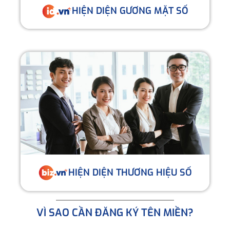
HIỆN DIỆN GƯƠNG MẶT SỐ
HIỆN DIỆN THƯƠNG HIỆU SỐ
VÌ SAO CẦN ĐĂNG KÝ TÊN MIỀN?