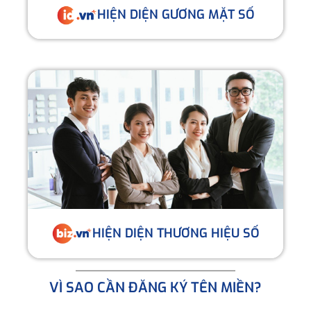
HIỆN DIỆN GƯƠNG MẶT SỐ
HIỆN DIỆN THƯƠNG HIỆU SỐ
VÌ SAO CẦN ĐĂNG KÝ TÊN MIỀN?