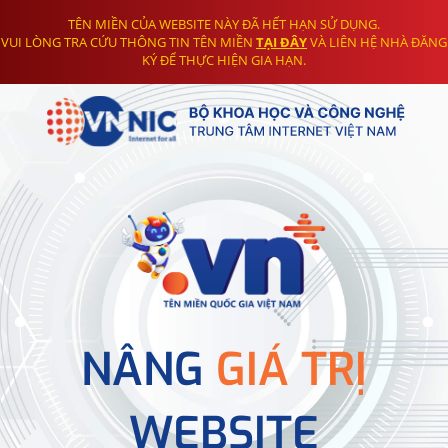
TÊN MIỀN CỦA WEBSITE NÀY ĐÃ HẾT HẠN SỬ DỤNG.
VUI LÒNG TRA CỨU THÔNG TIN TÊN MIỀN
TẠI ĐÂY
VÀ LIÊN HỆ NHÀ ĐĂNG
KÝ ĐỂ THỰC HIỆN GIA HẠN.
NÂNG
GIÁ TRỊ
WEBSITE