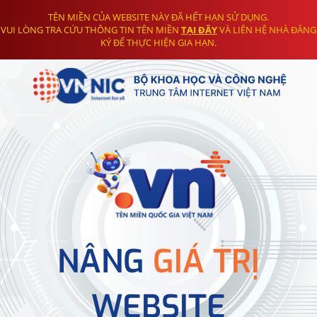
TÊN MIỀN CỦA WEBSITE NÀY ĐÃ HẾT HẠN SỬ DỤNG.
VUI LÒNG TRA CỨU THÔNG TIN TÊN MIỀN
TẠI ĐÂY
VÀ LIÊN HỆ NHÀ ĐĂNG
KÝ ĐỂ THỰC HIỆN GIA HẠN.
NÂNG
GIÁ TRỊ
WEBSITE