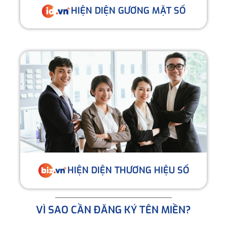
HIỆN DIỆN GƯƠNG MẶT SỐ
HIỆN DIỆN THƯƠNG HIỆU SỐ
VÌ SAO CẦN ĐĂNG KÝ TÊN MIỀN?