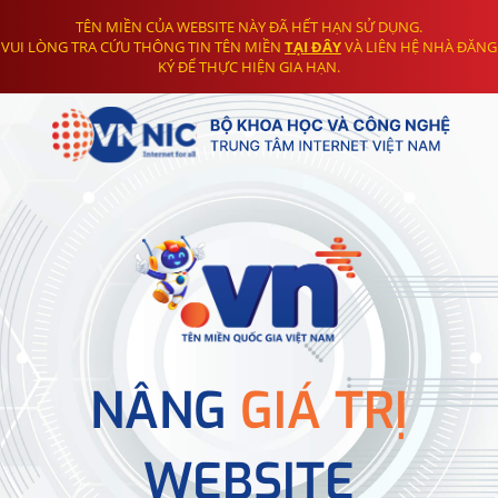
TÊN MIỀN CỦA WEBSITE NÀY ĐÃ HẾT HẠN SỬ DỤNG.
VUI LÒNG TRA CỨU THÔNG TIN TÊN MIỀN
TẠI ĐÂY
VÀ LIÊN HỆ NHÀ ĐĂNG
KÝ ĐỂ THỰC HIỆN GIA HẠN.
NÂNG
GIÁ TRỊ
WEBSITE