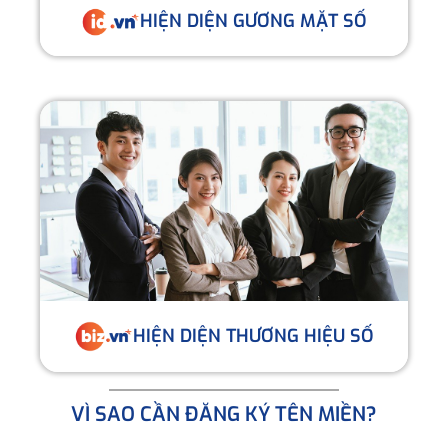
HIỆN DIỆN GƯƠNG MẶT SỐ
HIỆN DIỆN THƯƠNG HIỆU SỐ
VÌ SAO CẦN ĐĂNG KÝ TÊN MIỀN?