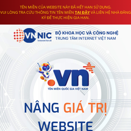
TÊN MIỀN CỦA WEBSITE NÀY ĐÃ HẾT HẠN SỬ DỤNG.
VUI LÒNG TRA CỨU THÔNG TIN TÊN MIỀN
TẠI ĐÂY
VÀ LIÊN HỆ NHÀ ĐĂNG
KÝ ĐỂ THỰC HIỆN GIA HẠN.
NÂNG
GIÁ TRỊ
WEBSITE