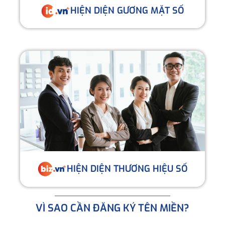
HIỆN DIỆN GƯƠNG MẶT SỐ
HIỆN DIỆN THƯƠNG HIỆU SỐ
VÌ SAO CẦN ĐĂNG KÝ TÊN MIỀN?