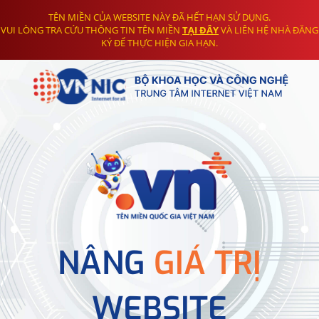
TÊN MIỀN CỦA WEBSITE NÀY ĐÃ HẾT HẠN SỬ DỤNG.
VUI LÒNG TRA CỨU THÔNG TIN TÊN MIỀN
TẠI ĐÂY
VÀ LIÊN HỆ NHÀ ĐĂNG
KÝ ĐỂ THỰC HIỆN GIA HẠN.
NÂNG
GIÁ TRỊ
WEBSITE