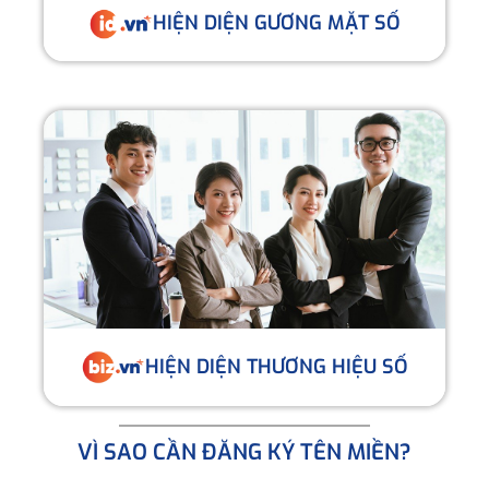
HIỆN DIỆN GƯƠNG MẶT SỐ
HIỆN DIỆN THƯƠNG HIỆU SỐ
VÌ SAO CẦN ĐĂNG KÝ TÊN MIỀN?