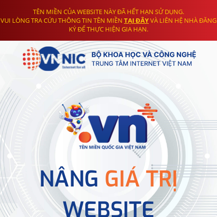
TÊN MIỀN CỦA WEBSITE NÀY ĐÃ HẾT HẠN SỬ DỤNG.
VUI LÒNG TRA CỨU THÔNG TIN TÊN MIỀN
TẠI ĐÂY
VÀ LIÊN HỆ NHÀ ĐĂNG
KÝ ĐỂ THỰC HIỆN GIA HẠN.
NÂNG
GIÁ TRỊ
WEBSITE