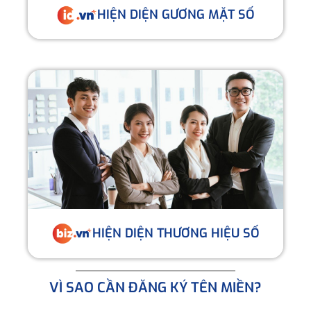
HIỆN DIỆN GƯƠNG MẶT SỐ
HIỆN DIỆN THƯƠNG HIỆU SỐ
VÌ SAO CẦN ĐĂNG KÝ TÊN MIỀN?