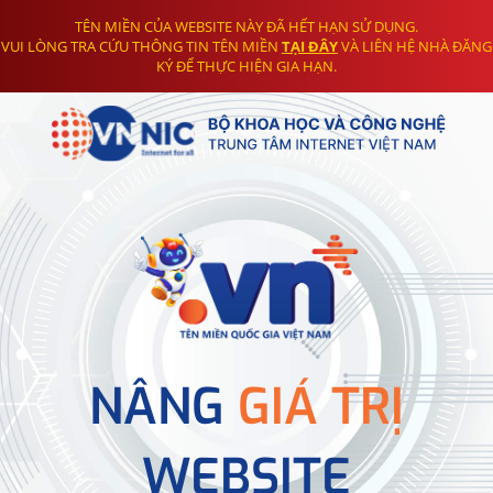
TÊN MIỀN CỦA WEBSITE NÀY ĐÃ HẾT HẠN SỬ DỤNG.
VUI LÒNG TRA CỨU THÔNG TIN TÊN MIỀN
TẠI ĐÂY
VÀ LIÊN HỆ NHÀ ĐĂNG
KÝ ĐỂ THỰC HIỆN GIA HẠN.
NÂNG
GIÁ TRỊ
WEBSITE