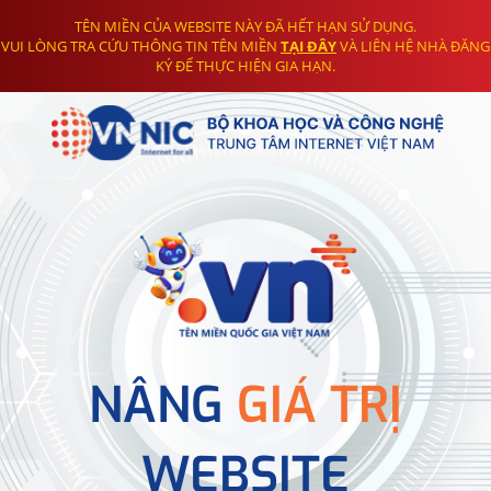
TÊN MIỀN CỦA WEBSITE NÀY ĐÃ HẾT HẠN SỬ DỤNG.
VUI LÒNG TRA CỨU THÔNG TIN TÊN MIỀN
TẠI ĐÂY
VÀ LIÊN HỆ NHÀ ĐĂNG
KÝ ĐỂ THỰC HIỆN GIA HẠN.
NÂNG
GIÁ TRỊ
WEBSITE