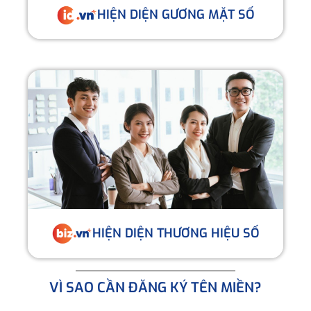
HIỆN DIỆN GƯƠNG MẶT SỐ
HIỆN DIỆN THƯƠNG HIỆU SỐ
VÌ SAO CẦN ĐĂNG KÝ TÊN MIỀN?