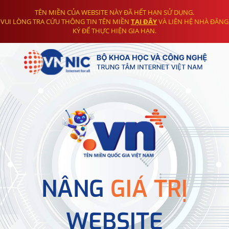
TÊN MIỀN CỦA WEBSITE NÀY ĐÃ HẾT HẠN SỬ DỤNG.
VUI LÒNG TRA CỨU THÔNG TIN TÊN MIỀN
TẠI ĐÂY
VÀ LIÊN HỆ NHÀ ĐĂNG
KÝ ĐỂ THỰC HIỆN GIA HẠN.
NÂNG
GIÁ TRỊ
WEBSITE