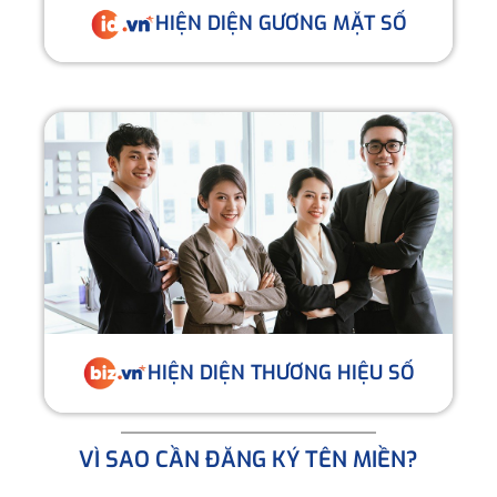
HIỆN DIỆN GƯƠNG MẶT SỐ
HIỆN DIỆN THƯƠNG HIỆU SỐ
VÌ SAO CẦN ĐĂNG KÝ TÊN MIỀN?