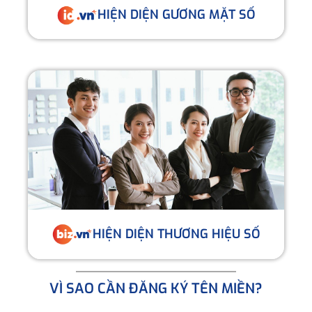
HIỆN DIỆN GƯƠNG MẶT SỐ
HIỆN DIỆN THƯƠNG HIỆU SỐ
VÌ SAO CẦN ĐĂNG KÝ TÊN MIỀN?