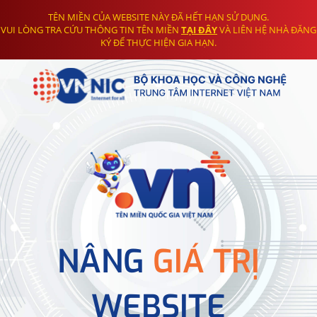
TÊN MIỀN CỦA WEBSITE NÀY ĐÃ HẾT HẠN SỬ DỤNG.
VUI LÒNG TRA CỨU THÔNG TIN TÊN MIỀN
TẠI ĐÂY
VÀ LIÊN HỆ NHÀ ĐĂNG
KÝ ĐỂ THỰC HIỆN GIA HẠN.
NÂNG
GIÁ TRỊ
WEBSITE