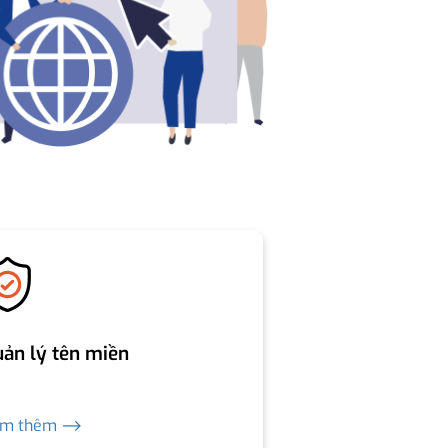
ản lý tên miền
em thêm ⟶