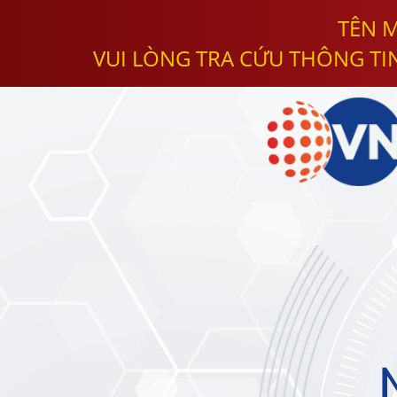
TÊN M
VUI LÒNG TRA CỨU THÔNG TI