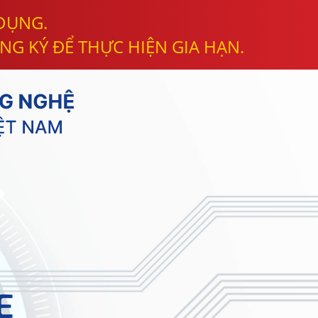
 DỤNG.
NG KÝ ĐỂ THỰC HIỆN GIA HẠN.
E