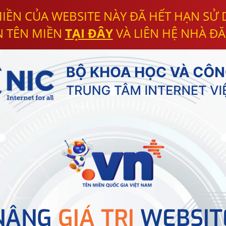
IỀN CỦA WEBSITE NÀY ĐÃ HẾT HẠN SỬ
N TÊN MIỀN
TẠI ĐÂY
VÀ LIÊN HỆ NHÀ ĐĂ
NÂNG
GIÁ TRỊ
WEBSIT