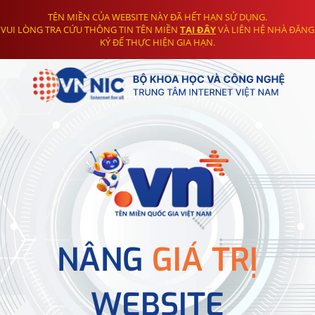
TÊN MIỀN CỦA WEBSITE NÀY ĐÃ HẾT HẠN SỬ DỤNG.
VUI LÒNG TRA CỨU THÔNG TIN TÊN MIỀN
TẠI ĐÂY
VÀ LIÊN HỆ NHÀ ĐĂNG
KÝ ĐỂ THỰC HIỆN GIA HẠN.
NÂNG
GIÁ TRỊ
WEBSITE