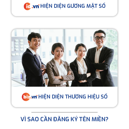
HIỆN DIỆN GƯƠNG MẶT SỐ
HIỆN DIỆN THƯƠNG HIỆU SỐ
VÌ SAO CẦN ĐĂNG KÝ TÊN MIỀN?