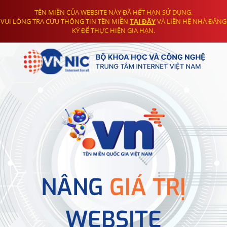
TÊN MIỀN CỦA WEBSITE NÀY ĐÃ HẾT HẠN SỬ DỤNG.
VUI LÒNG TRA CỨU THÔNG TIN TÊN MIỀN
TẠI ĐÂY
VÀ LIÊN HỆ NHÀ ĐĂNG
KÝ ĐỂ THỰC HIỆN GIA HẠN.
NÂNG
GIÁ TRỊ
WEBSITE