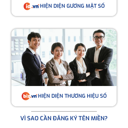
HIỆN DIỆN GƯƠNG MẶT SỐ
HIỆN DIỆN THƯƠNG HIỆU SỐ
VÌ SAO CẦN ĐĂNG KÝ TÊN MIỀN?