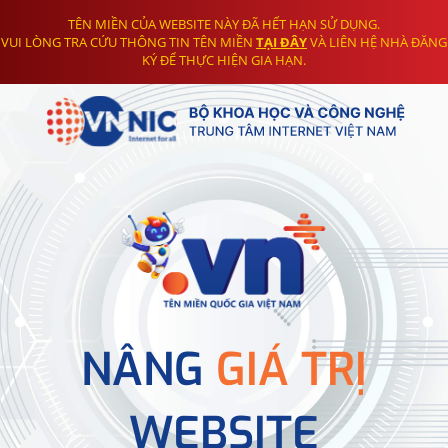
TÊN MIỀN CỦA WEBSITE NÀY ĐÃ HẾT HẠN SỬ DỤNG.
VUI LÒNG TRA CỨU THÔNG TIN TÊN MIỀN
TẠI ĐÂY
VÀ LIÊN HỆ NHÀ ĐĂNG
KÝ ĐỂ THỰC HIỆN GIA HẠN.
NÂNG
GIÁ TRỊ
WEBSITE