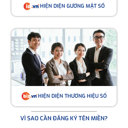
HIỆN DIỆN GƯƠNG MẶT SỐ
HIỆN DIỆN THƯƠNG HIỆU SỐ
VÌ SAO CẦN ĐĂNG KÝ TÊN MIỀN?