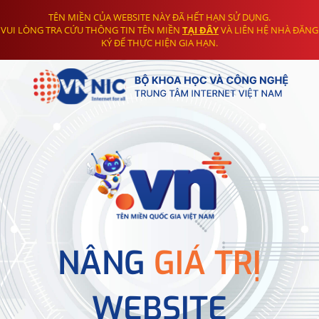
TÊN MIỀN CỦA WEBSITE NÀY ĐÃ HẾT HẠN SỬ DỤNG.
VUI LÒNG TRA CỨU THÔNG TIN TÊN MIỀN
TẠI ĐÂY
VÀ LIÊN HỆ NHÀ ĐĂNG
KÝ ĐỂ THỰC HIỆN GIA HẠN.
NÂNG
GIÁ TRỊ
WEBSITE