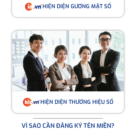
HIỆN DIỆN GƯƠNG MẶT SỐ
HIỆN DIỆN THƯƠNG HIỆU SỐ
VÌ SAO CẦN ĐĂNG KÝ TÊN MIỀN?