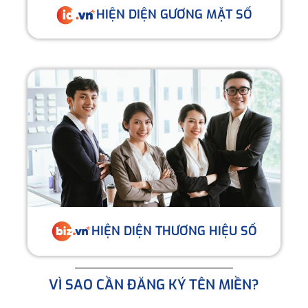
HIỆN DIỆN GƯƠNG MẶT SỐ
HIỆN DIỆN THƯƠNG HIỆU SỐ
VÌ SAO CẦN ĐĂNG KÝ TÊN MIỀN?