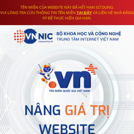
TÊN MIỀN CỦA WEBSITE NÀY ĐÃ HẾT HẠN SỬ DỤNG.
VUI LÒNG TRA CỨU THÔNG TIN TÊN MIỀN
TẠI ĐÂY
VÀ LIÊN HỆ NHÀ ĐĂNG
KÝ ĐỂ THỰC HIỆN GIA HẠN.
NÂNG
GIÁ TRỊ
WEBSITE