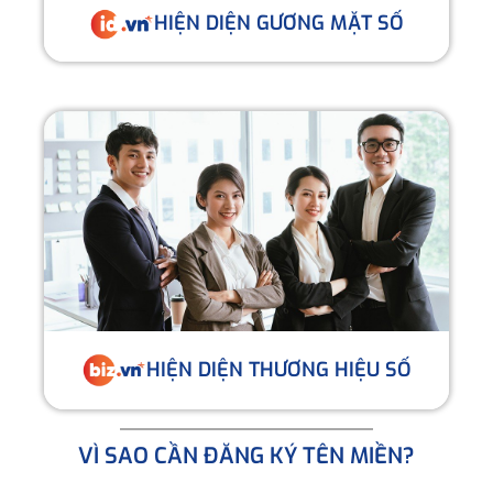
HIỆN DIỆN GƯƠNG MẶT SỐ
HIỆN DIỆN THƯƠNG HIỆU SỐ
VÌ SAO CẦN ĐĂNG KÝ TÊN MIỀN?