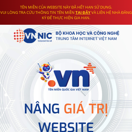
TÊN MIỀN CỦA WEBSITE NÀY ĐÃ HẾT HẠN SỬ DỤNG.
VUI LÒNG TRA CỨU THÔNG TIN TÊN MIỀN
TẠI ĐÂY
VÀ LIÊN HỆ NHÀ ĐĂNG
KÝ ĐỂ THỰC HIỆN GIA HẠN.
NÂNG
GIÁ TRỊ
WEBSITE