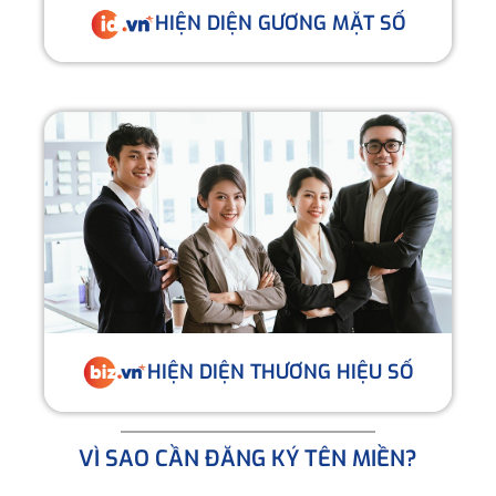
HIỆN DIỆN GƯƠNG MẶT SỐ
HIỆN DIỆN THƯƠNG HIỆU SỐ
VÌ SAO CẦN ĐĂNG KÝ TÊN MIỀN?