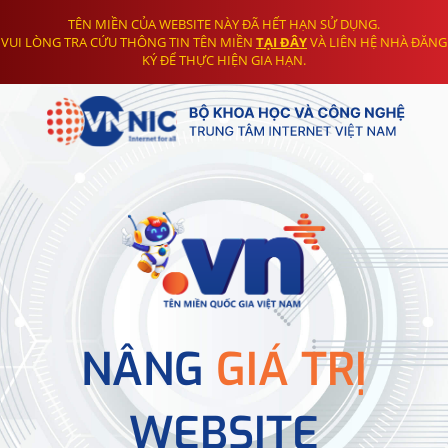
TÊN MIỀN CỦA WEBSITE NÀY ĐÃ HẾT HẠN SỬ DỤNG.
VUI LÒNG TRA CỨU THÔNG TIN TÊN MIỀN
TẠI ĐÂY
VÀ LIÊN HỆ NHÀ ĐĂNG
KÝ ĐỂ THỰC HIỆN GIA HẠN.
NÂNG
GIÁ TRỊ
WEBSITE