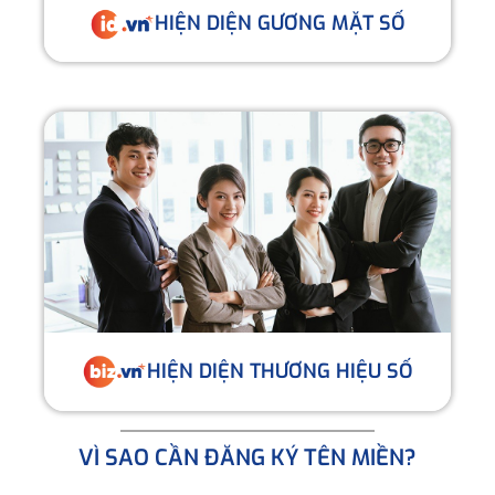
HIỆN DIỆN GƯƠNG MẶT SỐ
HIỆN DIỆN THƯƠNG HIỆU SỐ
VÌ SAO CẦN ĐĂNG KÝ TÊN MIỀN?