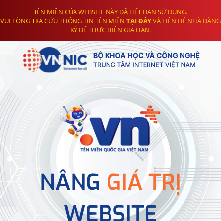
TÊN MIỀN CỦA WEBSITE NÀY ĐÃ HẾT HẠN SỬ DỤNG.
VUI LÒNG TRA CỨU THÔNG TIN TÊN MIỀN
TẠI ĐÂY
VÀ LIÊN HỆ NHÀ ĐĂNG
KÝ ĐỂ THỰC HIỆN GIA HẠN.
NÂNG
GIÁ TRỊ
WEBSITE