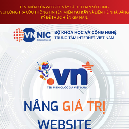
TÊN MIỀN CỦA WEBSITE NÀY ĐÃ HẾT HẠN SỬ DỤNG.
VUI LÒNG TRA CỨU THÔNG TIN TÊN MIỀN
TẠI ĐÂY
VÀ LIÊN HỆ NHÀ ĐĂNG
KÝ ĐỂ THỰC HIỆN GIA HẠN.
NÂNG
GIÁ TRỊ
WEBSITE