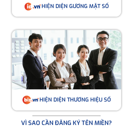
HIỆN DIỆN GƯƠNG MẶT SỐ
HIỆN DIỆN THƯƠNG HIỆU SỐ
VÌ SAO CẦN ĐĂNG KÝ TÊN MIỀN?