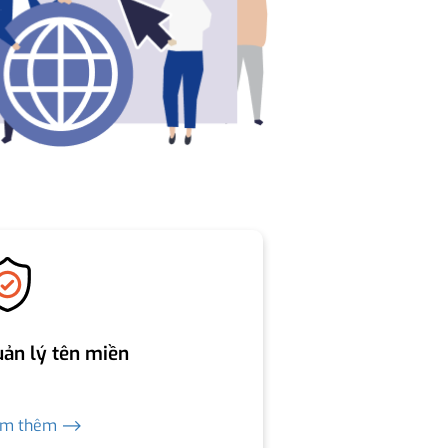
ản lý tên miền
em thêm ⟶