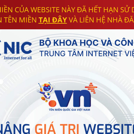
IỀN CỦA WEBSITE NÀY ĐÃ HẾT HẠN SỬ
N TÊN MIỀN
TẠI ĐÂY
VÀ LIÊN HỆ NHÀ ĐĂ
NÂNG
GIÁ TRỊ
WEBSIT