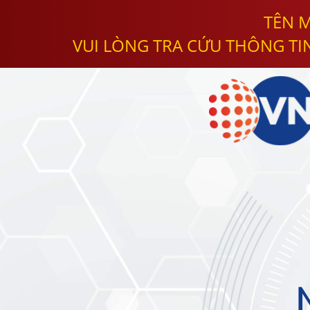
TÊN M
VUI LÒNG TRA CỨU THÔNG TI