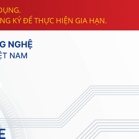
 DỤNG.
NG KÝ ĐỂ THỰC HIỆN GIA HẠN.
E