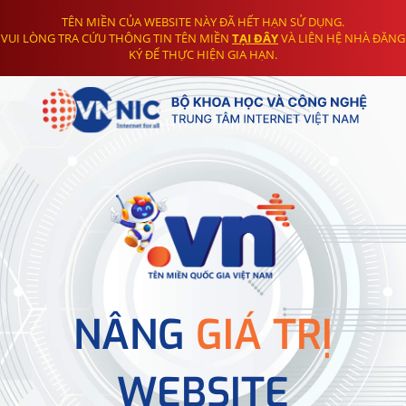
TÊN MIỀN CỦA WEBSITE NÀY ĐÃ HẾT HẠN SỬ DỤNG.
VUI LÒNG TRA CỨU THÔNG TIN TÊN MIỀN
TẠI ĐÂY
VÀ LIÊN HỆ NHÀ ĐĂNG
KÝ ĐỂ THỰC HIỆN GIA HẠN.
NÂNG
GIÁ TRỊ
WEBSITE