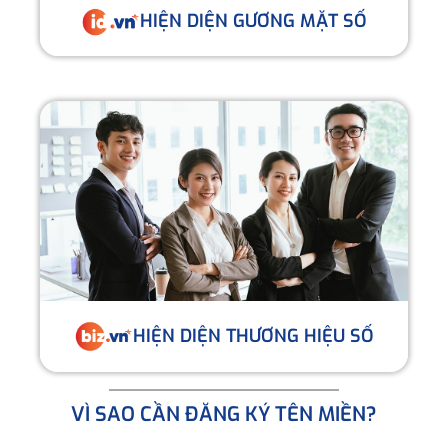
HIỆN DIỆN GƯƠNG MẶT SỐ
HIỆN DIỆN THƯƠNG HIỆU SỐ
VÌ SAO CẦN ĐĂNG KÝ TÊN MIỀN?