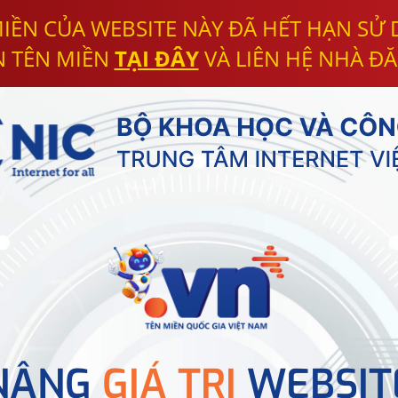
IỀN CỦA WEBSITE NÀY ĐÃ HẾT HẠN SỬ
N TÊN MIỀN
TẠI ĐÂY
VÀ LIÊN HỆ NHÀ ĐĂ
NÂNG
GIÁ TRỊ
WEBSIT