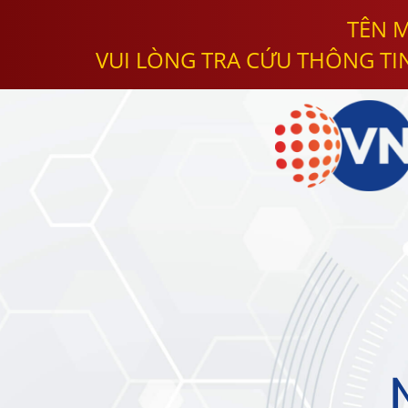
TÊN M
VUI LÒNG TRA CỨU THÔNG TI