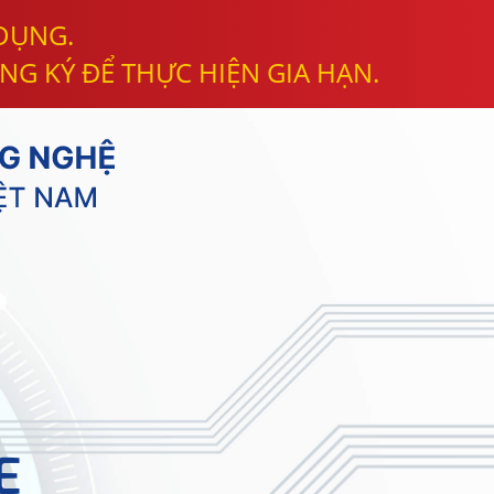
 DỤNG.
NG KÝ ĐỂ THỰC HIỆN GIA HẠN.
E