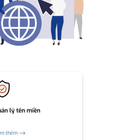
ản lý tên miền
em thêm ⟶